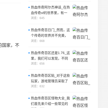
热血传奇阿尔杰神话_在热
血传奇sf的世界里，有一
个被遗忘的传奇故事，它
浏览：645
关于一个勇
热血传奇百日门_然而，这
个传奇的世界并不完美，
因为其中存在着一些邪恶
浏览：668
的国家，不
的力量，这些
热血传奇百区还是1.76_这
里，我们可以发现，不同
的玩家有着不同的背景和
浏览：656
职业，有
热血传奇百区贴_对于这些
玩家，游戏管理员采取了
一些措施来遏制他们的行
浏览：632
为。
热血传奇百区怪物大全_我
们首先来介绍一些常见的