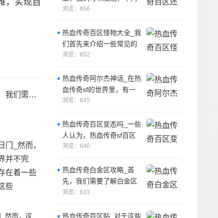
难，实现自
的玩家有着不同的背景和
浏览：656
职业，有
热血传奇百区怪物大全_我
们首先来介绍一些常见的
怪物。
浏览：652
热血传奇阿尔杰神话_在热
血传奇sf的世界里，有一
戏中的需要。
个被遗忘的传奇故事，它
浏览：645
关于一个勇
热血传奇百区变态吗_一些
人认为，热血传奇sf百区
并不变态，因为游戏中仍
浏览：640
然有许多挑
热血传奇白金区攻略_首
先，我们需要了解白金区
的游戏规则和玩法。
浏览：633
热血传奇百区贴_对于这些
热血传奇百日门_然而，这个传奇的世界并不完美，因为其中存在着一些邪恶的力量，这些