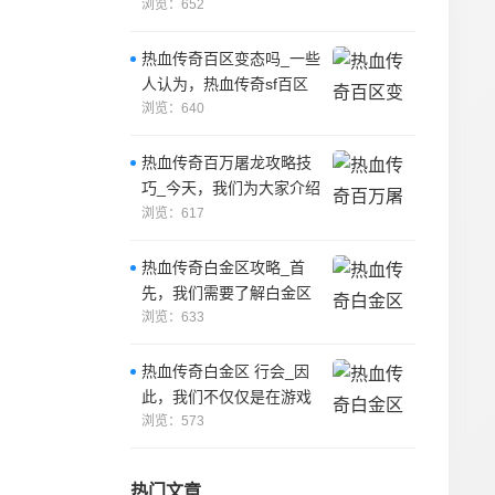
怪物。
浏览：652
热血传奇百区变态吗_一些
人认为，热血传奇sf百区
并不变态，因为游戏中仍
浏览：640
然有许多挑
热血传奇百万屠龙攻略技
巧_今天，我们为大家介绍
一下热血传奇sf百万屠龙
浏览：617
攻略技巧，
热血传奇白金区攻略_首
先，我们需要了解白金区
的游戏规则和玩法。
浏览：633
热血传奇白金区 行会_因
此，我们不仅仅是在游戏
中追求胜利和成就，我们
浏览：573
更注重与其他
热门文章