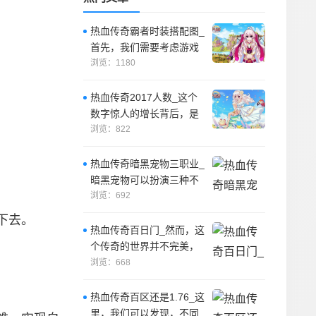
热血传奇霸者时装搭配图_
首先，我们需要考虑游戏
中的需要。
浏览：1180
热血传奇2017人数_这个
数字惊人的增长背后，是
玩家们对于一款经典的游
浏览：822
戏的热爱，
热血传奇暗黑宠物三职业_
暗黑宠物可以扮演三种不
同的角色，分别是战士的
浏览：692
防御辅助、法
下去。
热血传奇百日门_然而，这
个传奇的世界并不完美，
因为其中存在着一些邪恶
浏览：668
的力量，这些
热血传奇百区还是1.76_这
里，我们可以发现，不同